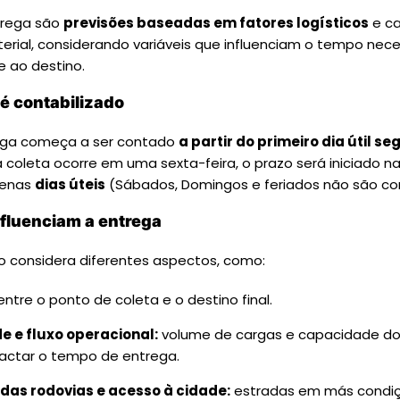
trega são
previsões baseadas em fatores logísticos
e ca
erial, considerando variáveis que influenciam o tempo nec
 ao destino.
é contabilizado
ega começa a ser contado
a partir do primeiro dia útil se
a coleta ocorre em uma sexta-feira, o prazo será iniciado n
penas
dias úteis
(Sábados, Domingos e feriados não são con
nfluenciam a entrega
 considera diferentes aspectos, como:
ntre o ponto de coleta e o destino final.
 e fluxo operacional:
volume de cargas e capacidade do
ctar o tempo de entrega.
das rodovias e acesso à cidade:
estradas em más condiç