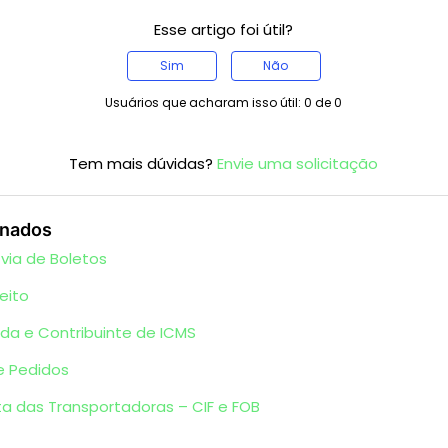
Esse artigo foi útil?
Sim
Não
Usuários que acharam isso útil: 0 de 0
Tem mais dúvidas?
Envie uma solicitação
onados
 via de Boletos
eito
da e Contribuinte de ICMS
e Pedidos
ta das Transportadoras – CIF e FOB