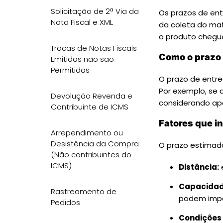
Solicitação de 2ª Via da
Os prazos de en
Nota Fiscal e XML
da coleta do mat
o produto chegue
Trocas de Notas Fiscais
Como o prazo 
Emitidas não são
Permitidas
O prazo de entr
Por exemplo, se 
Devolução Revenda e
considerando a
Contribuinte de ICMS
Fatores que i
Arrependimento ou
Desistência da Compra
O prazo estimado
(Não contribuintes do
ICMS)
Distância:
e
Capacidade
Rastreamento de
podem impa
Pedidos
Condições 