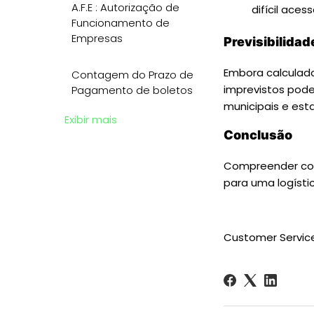
A.F.E : Autorização de
difícil aces
Funcionamento de
Empresas
Previsibilida
Embora calculad
Contagem do Prazo de
imprevistos pode
Pagamento de boletos
municipais e est
Exibir mais
Conclusão
Compreender como
para uma logístic
Customer Service