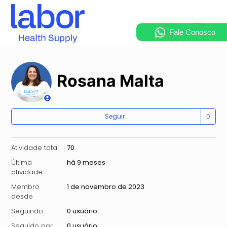
Rosana Malta
Ai
Seguir
Atividade total
70
Última
há 9 meses
atividade
Membro
1 de novembro de 2023
desde
Seguindo
0 usuário
Seguido por
0 usuário